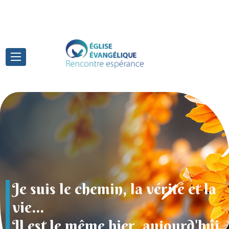
TEST = <WSGIRequest: GET '/'>
tant aimé le monde
ieu a tant aimé le monde
et la
Je suis le chemin, la vérité et la
onné son Fils unique
l a donné son Fils unique
vie...
quiconque croit en Lui,
 que quiconque croit en Lui,
d'hui
Il est le même hier, aujourd'hui